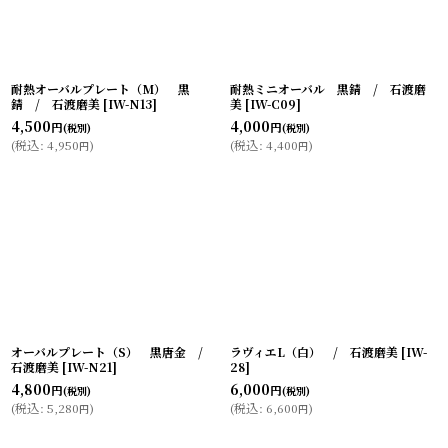
耐熱オーバルプレート（M） 黒
耐熱ミニオーバル 黒錆 / 石渡磨
錆 / 石渡磨美
[
IW-N13
]
美
[
IW-C09
]
4,500
4,000
円
円
(税別)
(税別)
(
税込
:
4,950
)
(
税込
:
4,400
)
円
円
オーバルプレート（S） 黒唐金 /
ラヴィエL（白） / 石渡磨美
[
IW-
石渡磨美
[
IW-N21
]
28
]
4,800
6,000
円
円
(税別)
(税別)
(
税込
:
5,280
)
(
税込
:
6,600
)
円
円