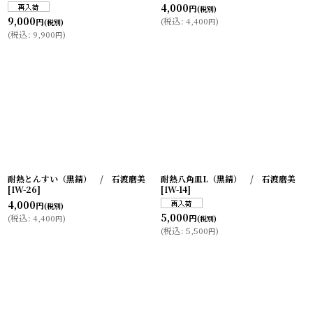
4,000
円
(税別)
9,000
(
税込
:
4,400
)
円
円
(税別)
(
税込
:
9,900
)
円
耐熱とんすい（黒錆） / 石渡磨美
耐熱八角皿L（黒錆） / 石渡磨美
[
IW-26
]
[
IW-14
]
4,000
円
(税別)
5,000
(
税込
:
4,400
)
円
円
(税別)
(
税込
:
5,500
)
円