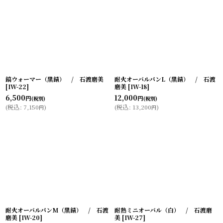
鎬ウォーマー（黒錆） / 石渡磨美
耐火オーバルパンL（黒錆） / 石渡
[
IW-22
]
磨美
[
IW-18
]
6,500
12,000
円
円
(税別)
(税別)
(
税込
:
7,150
)
(
税込
:
13,200
)
円
円
耐火オーバルパンM（黒錆） / 石渡
耐熱ミニオーバル（白） / 石渡磨
磨美
[
IW-20
]
美
[
IW-27
]