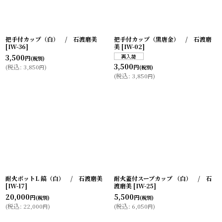
把手付カップ（白） / 石渡磨美
把手付カップ（黒唐金） / 石渡磨
[
IW-36
]
美
[
IW-02
]
3,500
円
(税別)
3,500
(
税込
:
3,850
)
円
円
(税別)
(
税込
:
3,850
)
円
耐火ポットL 鎬（白） / 石渡磨美
耐火蓋付スープカップ （白） / 石
[
IW-17
]
渡磨美
[
IW-25
]
20,000
5,500
円
円
(税別)
(税別)
(
税込
:
22,000
)
(
税込
:
6,050
)
円
円