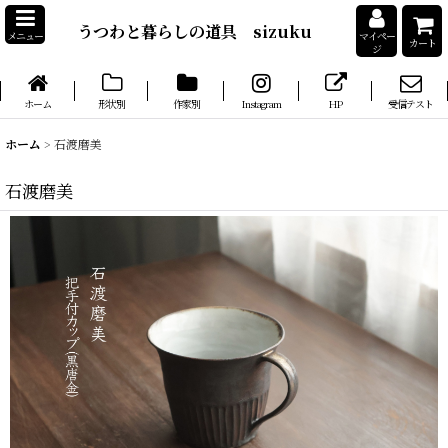
うつわと暮らしの道具 sizuku
メニュー
マイペー
カート
ジ
ホーム
形状別
作家別
Instagram
HP
受信テスト
ホーム
>
石渡磨美
石渡磨美