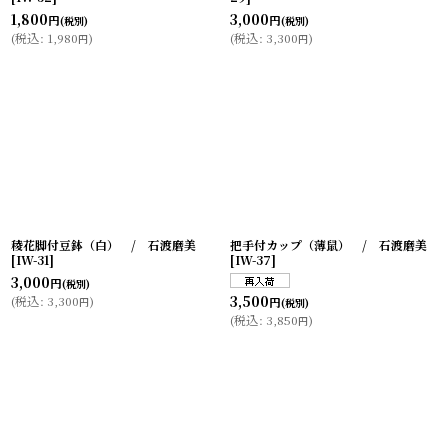
1,800
3,000
円
円
(税別)
(税別)
(
税込
:
1,980
)
(
税込
:
3,300
)
円
円
稜花脚付豆鉢（白） / 石渡磨美
把手付カップ（薄鼠） / 石渡磨美
[
IW-31
]
[
IW-37
]
3,000
円
(税別)
3,500
(
税込
:
3,300
)
円
円
(税別)
(
税込
:
3,850
)
円