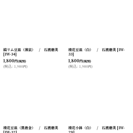
鎬リム豆皿（薄鼠） / 石渡磨美
稜花豆皿（白） / 石渡磨美
[
IW-
[
IW-34
]
33
]
1,800
1,800
円
円
(税別)
(税別)
(
税込
:
1,980
)
(
税込
:
1,980
)
円
円
稜花豆皿（黒唐金） / 石渡磨美
稜花小鉢（白） / 石渡磨美
[
IW-
[
IW-32
]
29
]