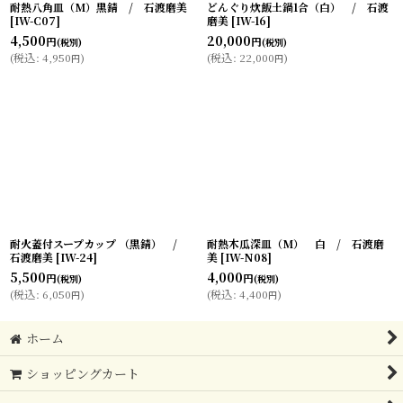
耐熱八角皿（M）黒錆 / 石渡磨美
どんぐり炊飯土鍋1合（白） / 石渡
[
IW-C07
]
磨美
[
IW-16
]
4,500
20,000
円
円
(税別)
(税別)
(
税込
:
4,950
)
(
税込
:
22,000
)
円
円
耐火蓋付スープカップ （黒錆） /
耐熱木瓜深皿（M） 白 / 石渡磨
石渡磨美
[
IW-24
]
美
[
IW-N08
]
5,500
4,000
円
円
(税別)
(税別)
(
税込
:
6,050
)
(
税込
:
4,400
)
円
円
ホーム
ショッピングカート