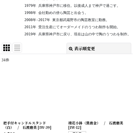
　　　　　　1979年 兵庫県神戸市に移住。以後成人まで神戸で過ごす。
　　　　　　1998年 会社勤めの傍ら陶芸と出会う。
　　　　　　2008年-2017年 東京都武蔵野市の陶芸教室に勤務。
　　　　　　2011年 受注生産にてオーダーメイドのうつわ制作を開始。
　　　　　　2019年 兵庫県神戸市に戻り、現在は山の中で陶のうつわを制作。
表示順変更
閉じる
34
件
表示数
:
在庫あり
並び順
:
絞り込む
把手付キャンドルスタンド
稜花小鉢（黒唐金） / 石渡磨美
（白） / 石渡磨美
[
IW-39
]
[
IW-12
]