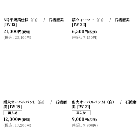
6号平鍋鎬仕様（白） / 石渡磨美
鎬ウォーマー（白） / 石渡磨美
[
IW-15
]
[
IW-23
]
21,000
6,500
円
円
(税別)
(税別)
(
税込
:
23,100
)
(
税込
:
7,150
)
円
円
耐火オーバルパンL（白） / 石渡磨
耐火オーバルパンM（白） / 石渡磨
美
[
IW-19
]
美
[
IW-21
]
12,000
9,000
円
円
(税別)
(税別)
(
税込
:
13,200
)
(
税込
:
9,900
)
円
円