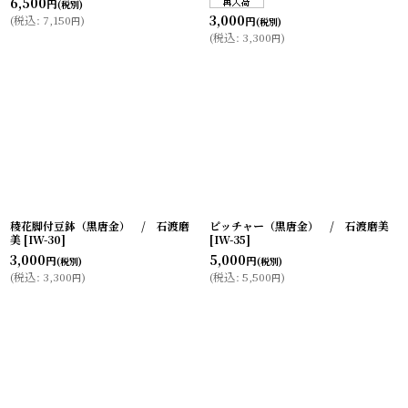
6,500
円
(税別)
3,000
(
税込
:
7,150
)
円
円
(税別)
(
税込
:
3,300
)
円
稜花脚付豆鉢（黒唐金） / 石渡磨
ピッチャー（黒唐金） / 石渡磨美
美
[
IW-30
]
[
IW-35
]
3,000
5,000
円
円
(税別)
(税別)
(
税込
:
3,300
)
(
税込
:
5,500
)
円
円