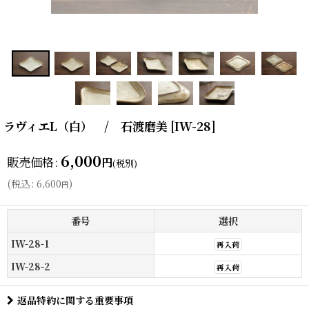
ラヴィエL（白） / 石渡磨美
[
IW-28
]
6,000
販売価格
:
円
(税別)
(
税込
:
6,600
)
円
番号
選択
IW-28-1
再入荷
IW-28-2
再入荷
返品特約に関する重要事項