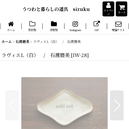
うつわと暮らしの道具 sizuku
マイペー
カート
ジ
ホーム
形状別
作家別
Instagram
HP
受信テスト
ホーム
>
石渡磨美
>
ラヴィエL（白） / 石渡磨美
ラヴィエL（白） / 石渡磨美
[
IW-28
]