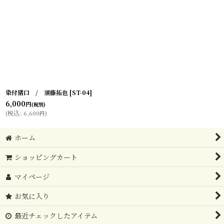
在庫あり
並び順
:
絞り込む
染付猪口 / 須藤拓也
[
ST-04
]
6,000
円
(税別)
(
税込
:
6,600
)
円
ホーム
ショッピングカート
マイページ
お気に入り
最近チェックしたアイテム