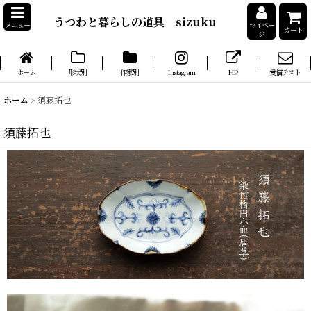
うつわと暮らしの道具 sizuku
メニュー
マイペー
カート
ジ
ホーム
形状別
作家別
Instagram
HP
受信テスト
ホーム
>
須藤拓也
須藤拓也