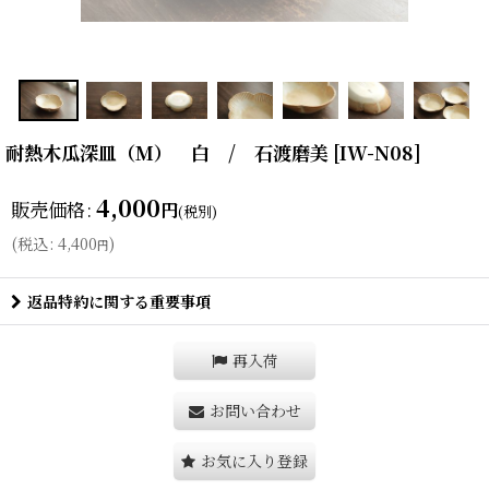
耐熱木瓜深皿（M） 白 / 石渡磨美
[
IW-N08
]
4,000
販売価格
:
円
(税別)
(
税込
:
4,400
)
円
返品特約に関する重要事項
再入荷
お問い合わせ
お気に入り登録