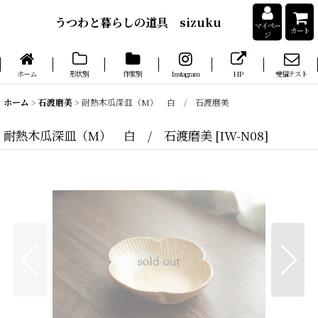
うつわと暮らしの道具 sizuku
マイペー
カート
ジ
ホーム
形状別
作家別
Instagram
HP
受信テスト
ホーム
>
石渡磨美
>
耐熱木瓜深皿（M） 白 / 石渡磨美
耐熱木瓜深皿（M） 白 / 石渡磨美
[
IW-N08
]