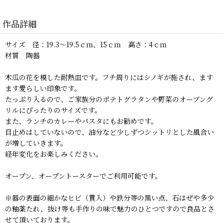
作品詳細
サイズ 径：19.3〜19.5ｃｍ、15ｃｍ 高さ：4ｃｍ
材質 陶器
木瓜の花を模した耐熱皿です。フチ周りにはシノギが施され、ます
ます愛らしい印象です。
たっぷり入るので、ご家族分のポテトグラタンや野菜のオーブング
リルにぴったりのサイズです。
また、ランチのカレーやパスタにもお勧めです。
目止めはしていないので、油分など少しずつシットリとした風合い
が増していきます。
経年変化をお楽しみください。
オープン、オープントースターでご利用可能です。
※器の表面の細かなヒビ（貫入）や鉄分等の黒い点、石はぜや多少
の釉薬たれ、抜け等も手作りの味で魅力のひとつですので良品とさ
せて頂いております。