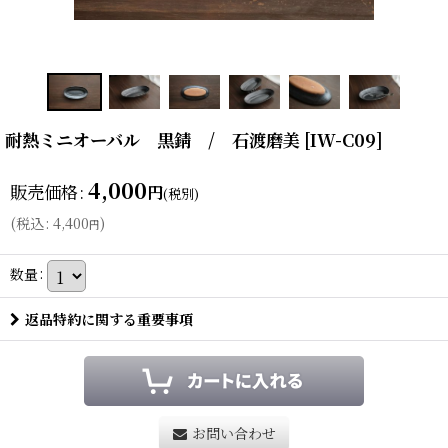
耐熱ミニオーバル 黒錆 / 石渡磨美
[
IW-C09
]
4,000
販売価格
:
円
(税別)
(
税込
:
4,400
)
円
数量
:
返品特約に関する重要事項
お問い合わせ