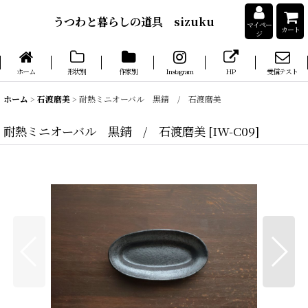
うつわと暮らしの道具 sizuku
マイペー
カート
ジ
ホーム
形状別
作家別
Instagram
HP
受信テスト
ホーム
>
石渡磨美
>
耐熱ミニオーバル 黒錆 / 石渡磨美
耐熱ミニオーバル 黒錆 / 石渡磨美
[
IW-C09
]