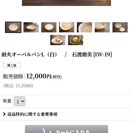
耐火オーバルパンL（白） / 石渡磨美
[
IW-19
]
12,000
販売価格
:
円
(税別)
(
税込
:
13,200
)
円
数量
:
返品特約に関する重要事項