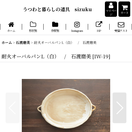
うつわと暮らしの道具 sizuku
マイペー
カート
ジ
ホーム
形状別
作家別
Instagram
HP
受信テスト
ホーム
>
石渡磨美
>
耐火オーバルパンL（白） / 石渡磨美
耐火オーバルパンL（白） / 石渡磨美
[
IW-19
]