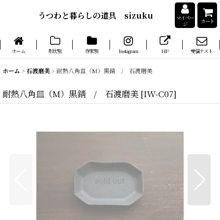
うつわと暮らしの道具 sizuku
マイペー
カート
ジ
ホーム
形状別
作家別
Instagram
HP
受信テスト
ホーム
>
石渡磨美
>
耐熱八角皿（M）黒錆 / 石渡磨美
耐熱八角皿（M）黒錆 / 石渡磨美
[
IW-C07
]