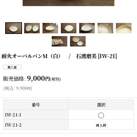
耐火オーバルパンM（白） / 石渡磨美
[
IW-21
]
9,000
販売価格
:
円
(税別)
(
税込
:
9,900
)
円
番号
選択
IW-21-1
IW-21-2
再入荷