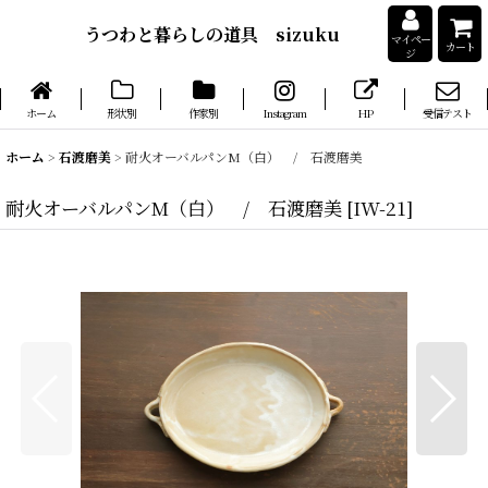
うつわと暮らしの道具 sizuku
マイペー
カート
ジ
ホーム
形状別
作家別
Instagram
HP
受信テスト
ホーム
>
石渡磨美
>
耐火オーバルパンM（白） / 石渡磨美
耐火オーバルパンM（白） / 石渡磨美
[
IW-21
]