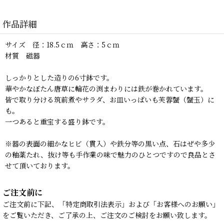
作品詳細
サイズ 径：18.5ｃｍ 高さ：5ｃｍ
材質 磁器
しっかりとした造りの6寸鉢です。
華やかなぼたん唐草に輪花の渕まわりには鉄が巻かれています。
皆で取り分ける筑前煮やサラダ、お皿いっぱいも芙蓉蟹（蟹玉）に
も。
一つあると重宝する盛り鉢です。
※器の表面の細かなヒビ（貫入）や鉄分等の黒い点、石はぜや多少
の釉薬たれ、抜け等も手作業の味で魅力のひとつですので良品とさ
せて頂いております。
ご注文前に
ご注文前に下記、「特定商取引法表示」および「お客様へのお願い」
をご覧いただき、ご了承の上、ご注文のご検討をお願い致します。