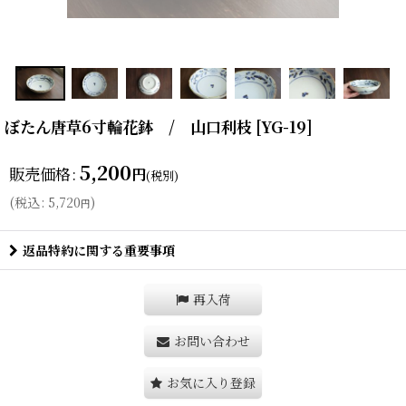
ぼたん唐草6寸輪花鉢 / 山口利枝
[
YG-19
]
5,200
販売価格
:
円
(税別)
(
税込
:
5,720
)
円
返品特約に関する重要事項
再入荷
お問い合わせ
お気に入り登録