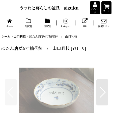
うつわと暮らしの道具 sizuku
マイペー
カート
ジ
ホーム
形状別
作家別
Instagram
HP
受信テスト
ホーム
>
山口利枝
>
ぼたん唐草6寸輪花鉢 / 山口利枝
ぼたん唐草6寸輪花鉢 / 山口利枝
[
YG-19
]