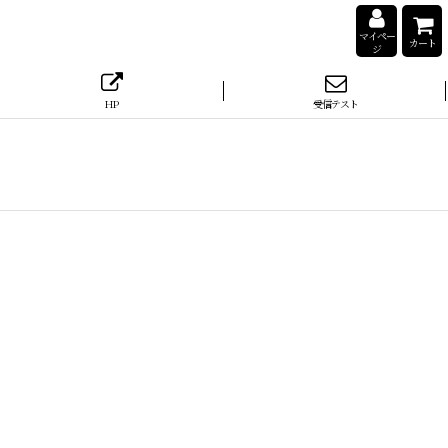
マイペー
カート
ジ
HP
受信テスト