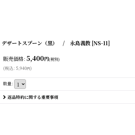
デザートスプーン（黒） / 永島義教
[
NS-11
]
5,400
販売価格
:
円
(税別)
(
税込
:
5,940
)
円
数量
:
返品特約に関する重要事項