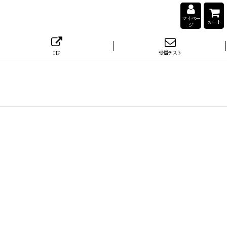
マイペー
カート
ジ
HP
受信テスト