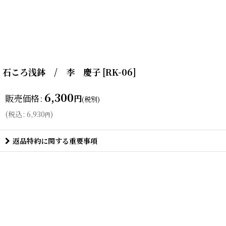
石ころ浅鉢 / 李 慶子
[
RK-06
]
6,300
販売価格
:
円
(税別)
(
税込
:
6,930
)
円
返品特約に関する重要事項