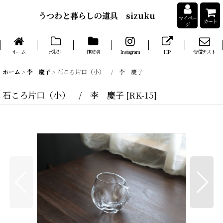
うつわと暮らしの道具 sizuku
マイペー
カート
ジ
ホーム
形状別
作家別
Instagram
HP
受信テスト
ホーム
>
李 慶子
>
石ころ片口（小） / 李 慶子
石ころ片口（小） / 李 慶子
[
RK-15
]