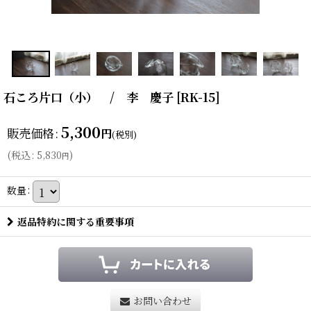
石ころ片口（小） / 李 慶子
[
RK-15
]
5,300
販売価格
:
円
(税別)
(
税込
:
5,830
)
円
数量
:
返品特約に関する重要事項
お問い合わせ