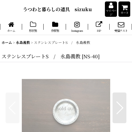
うつわと暮らしの道具 sizuku
マイペー
カート
ジ
ホーム
形状別
作家別
Instagram
HP
受信テスト
ホーム
>
永島義教
>
ステンレスプレートS / 永島義教
ステンレスプレートS / 永島義教
[
NS-40
]