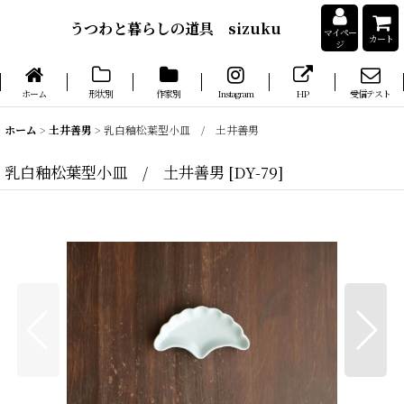
うつわと暮らしの道具 sizuku
マイペー
カート
ジ
ホーム
形状別
作家別
Instagram
HP
受信テスト
ホーム
>
土井善男
>
乳白釉松葉型小皿 / 土井善男
乳白釉松葉型小皿 / 土井善男
[
DY-79
]