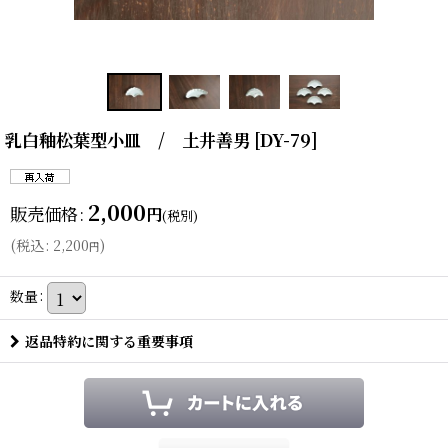
乳白釉松葉型小皿 / 土井善男
[
DY-79
]
2,000
販売価格
:
円
(税別)
(
税込
:
2,200
)
円
数量
:
返品特約に関する重要事項