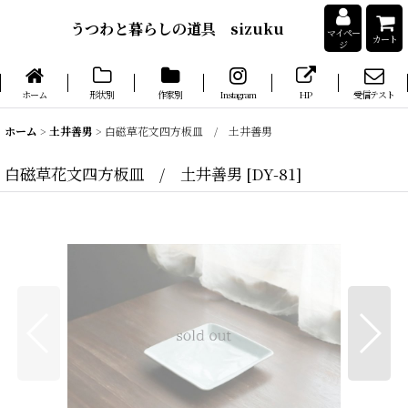
うつわと暮らしの道具 sizuku
マイペー
カート
ジ
ホーム
形状別
作家別
Instagram
HP
受信テスト
ホーム
>
土井善男
>
白磁草花文四方板皿 / 土井善男
白磁草花文四方板皿 / 土井善男
[
DY-81
]