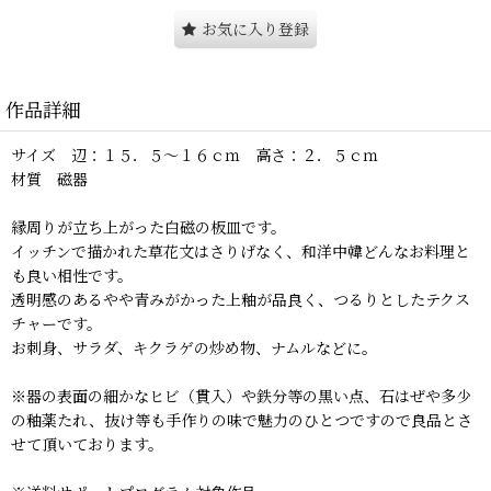
お気に入り登録
作品詳細
サイズ 辺：１５．５〜１６ｃｍ 高さ：２．５ｃｍ
材質 磁器
縁周りが立ち上がった白磁の板皿です。
イッチンで描かれた草花文はさりげなく、和洋中韓どんなお料理と
も良い相性です。
透明感のあるやや青みがかった上釉が品良く、つるりとしたテクス
チャーです。
お刺身、サラダ、キクラゲの炒め物、ナムルなどに。
※器の表面の細かなヒビ（貫入）や鉄分等の黒い点、石はぜや多少
の釉薬たれ、抜け等も手作りの味で魅力のひとつですので良品とさ
せて頂いております。