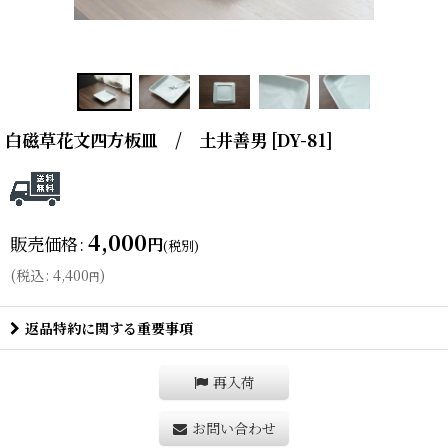
白磁草花文四方板皿 / 土井善男
[
DY-81
]
4,000
販売価格
:
円
(税別)
(
税込
:
4,400
)
円
返品特約に関する重要事項
再入荷
お問い合わせ