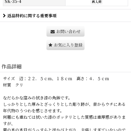
SK-35-4
再入荷
返品特約に関する重要事項
お問い合わせ
お気に入り登録
作品詳細
サイズ 辺：２２．５ｃｍ、１８ｃｍ 高さ：４．５ｃｍ
材質 クリ
なだらかな窪みの拭き漆の角鉢です。
しっかりとした厚みとざっくりとした彫り跡が、昔からウチにある
年代物のうつわを感じさせます。
何層にも重ねては拭いた漆のポッテリとした質感は重厚感がありま
すが、
栗の木の木目がうっすらと浮かび上がり、主張しすぎていないので