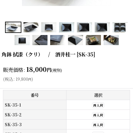
角鉢 拭漆（クリ） / 酒井桂一
[
SK-35
]
18,000
販売価格
:
円
(税別)
(
税込
:
19,800
)
円
番号
選択
SK-35-1
再入荷
SK-35-2
再入荷
SK-35-3
再入荷