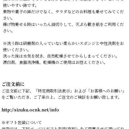
使いやすい鉢です。
果物や菓子の鉢だけでなく、サラダなどのお料理も乗せてみてくだ
さい。
揚げ物乗せる時はいったん油切りして、天ぷら敷き紙をご利用くだ
さい。
※洗う際は研磨剤の入っていない柔らかいスポンジと中性洗剤をお
使いください。
洗った後は水気を拭き、自然乾燥させてからしまってください。
漂白剤、食器洗浄機、乾燥機のご使用はお控えください。
ご注文前に
ご注文前に下記、「特定商取引法表示」および「お客様へのお願い」
をご覧いただき、ご了承の上、ご注文のご検討をお願い致します。
http://sizuku.ocnk.net/info
※ギフト包装について
当店では、下記ページにギフト包装(有料）をご用意させて頂いてお