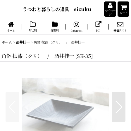
うつわと暮らしの道具 sizuku
マイペー
カート
ジ
ホーム
形状別
作家別
Instagram
HP
受信テスト
ホーム
>
酒井桂一
>
角鉢 拭漆（クリ） / 酒井桂一
角鉢 拭漆（クリ） / 酒井桂一
[
SK-35
]