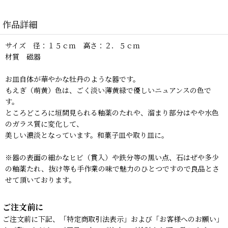
作品詳細
サイズ 径：１５ｃｍ 高さ：２．５ｃｍ
材質 磁器
お皿自体が華やかな牡丹のような器です。
もえぎ（萌黄）色は、ごく淡い薄黄緑で優しいニュアンスの色で
す。
ところどころに垣間見られる釉薬のたれや、溜まり部分はやや水色
のガラス質に変化して、
美しい濃淡となっています。和菓子皿や取り皿に。
※器の表面の細かなヒビ（貫入）や鉄分等の黒い点、石はぜや多少
の釉薬たれ、抜け等も手作業の味で魅力のひとつですので良品とさ
せて頂いております。
ご注文前に
ご注文前に下記、「特定商取引法表示」および「お客様へのお願い」