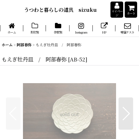
うつわと暮らしの道具 sizuku
マイペー
カート
ジ
ホーム
形状別
作家別
Instagram
HP
受信テスト
ホーム
>
阿部春弥
>
もえぎ牡丹皿 / 阿部春弥
もえぎ牡丹皿 / 阿部春弥
[
AB-52
]