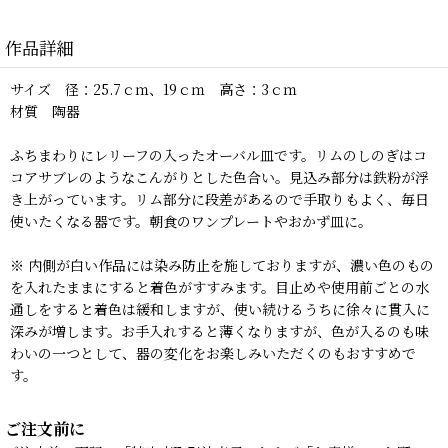
作品詳細
サイズ 径：25.7ｃｍ、19ｃｍ 高さ：3ｃｍ
材質 陶器
ふちまわりにレリーフの入ったオーバル皿です。リムのしのぎはコ
コアサブレのようなこんがりとした色合い。見込み部分は鉄粉が浮
き上がっています。リム部分に段差があるので手取りもよく、毎日
使いたくなる器です。朝食のワンプレートやおかず皿に。
※ 内側が白い作品には染み防止を施しておりますが、濃い色のもの
を入れたままにすると着色がすすみます。目止めや使用前ごとの水
通しをすると着色は緩和しますが、使い続けるうちに徐々に貫入に
深みが増します。お手入れすると薄くなりますが、色が入るのも味
わいの一つとして、器の変化をお楽しみいただくのもおすすめで
す。
ご注文前に