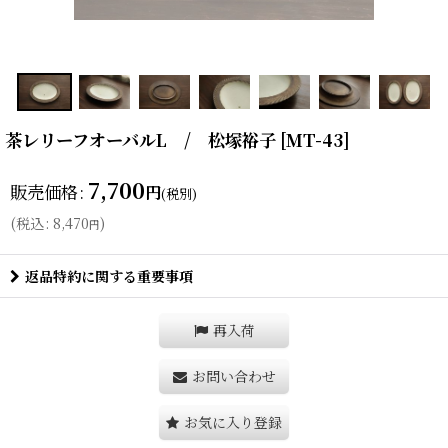
茶レリーフオーバルL / 松塚裕子
[
MT-43
]
7,700
販売価格
:
円
(税別)
(
税込
:
8,470
)
円
返品特約に関する重要事項
再入荷
お問い合わせ
お気に入り登録