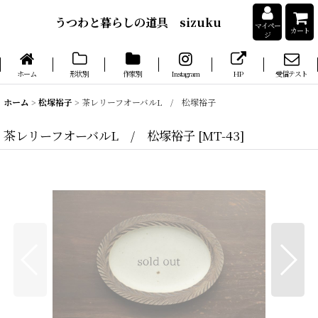
うつわと暮らしの道具 sizuku
マイペー
カート
ジ
ホーム
形状別
作家別
Instagram
HP
受信テスト
ホーム
>
松塚裕子
>
茶レリーフオーバルL / 松塚裕子
茶レリーフオーバルL / 松塚裕子
[
MT-43
]