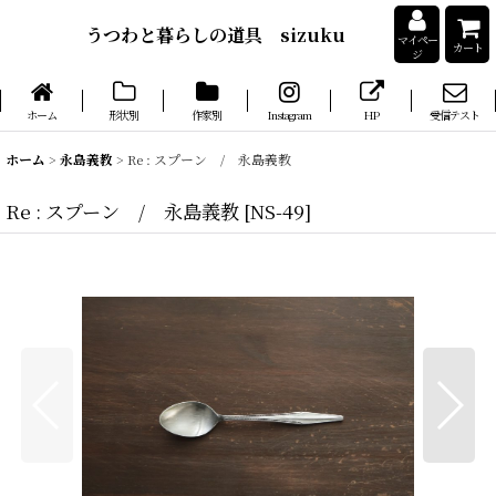
うつわと暮らしの道具 sizuku
マイペー
カート
ジ
ホーム
形状別
作家別
Instagram
HP
受信テスト
ホーム
>
永島義教
>
Re : スプーン / 永島義教
Re : スプーン / 永島義教
[
NS-49
]