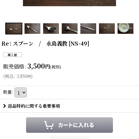
Re : スプーン / 永島義教
[
NS-49
]
3,500
販売価格
:
円
(税別)
(
税込
:
3,850
)
円
数量
:
返品特約に関する重要事項