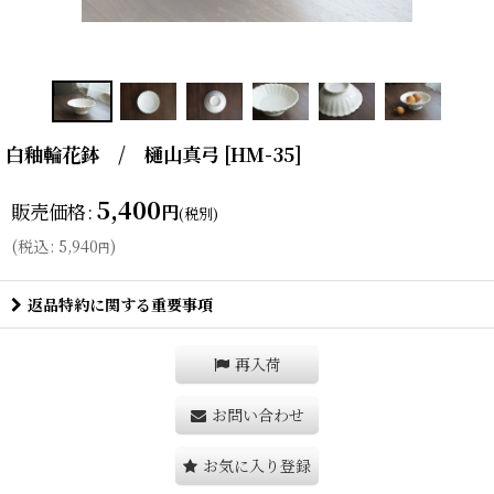
白釉輪花鉢 / 樋山真弓
[
HM-35
]
5,400
販売価格
:
円
(税別)
(
税込
:
5,940
)
円
返品特約に関する重要事項
再入荷
お問い合わせ
お気に入り登録