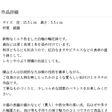
作品詳細
サイズ 径：15.5ｃｍ 高さ：5.5ｃｍ
材質 磁器
新鮮なミルク色をした白釉の輪花鉢です。
高台には潔く呉須１本を染め付けています。
和洋どちらにも似合うので、紅白なますやピクルスなどの食卓の盛
り鉢として。
レモンや小ぶり柑橘の台皿としても。
樋山さんは伝統的な九谷焼の技術を継承しながら、
ご自身のお人柄を映しとったかのような愛らしい絵付けとカタチの
作品です。
丁寧なものづくりと、少しユルめな図案のバランスをお楽しみくだ
さい。
※器の表面の細かなヒビ（貫入）や鉄分等の黒い点、石はぜや多少
の釉薬たれ、抜け等も手作りの味で魅力のひとつですので良品とさ