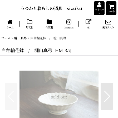
うつわと暮らしの道具 sizuku
マイペー
カート
ジ
ホーム
形状別
作家別
Instagram
HP
受信テスト
ホーム
>
樋山真弓
>
白釉輪花鉢 / 樋山真弓
白釉輪花鉢 / 樋山真弓
[
HM-35
]