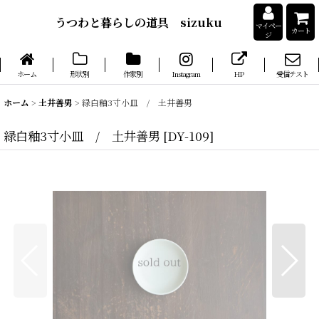
うつわと暮らしの道具 sizuku
マイペー
カート
ジ
ホーム
形状別
作家別
Instagram
HP
受信テスト
ホーム
>
土井善男
>
緑白釉3寸小皿 / 土井善男
緑白釉3寸小皿 / 土井善男
[
DY-109
]