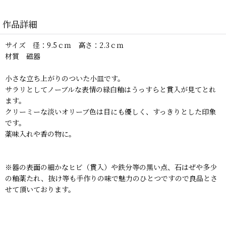
作品詳細
サイズ 径：9.5ｃｍ 高さ：2.3ｃｍ
材質 磁器
小さな立ち上がりのついた小皿です。
サラリとしてノーブルな表情の緑白釉はうっすらと貫入が見てとれ
ます。
クリーミーな淡いオリーブ色は目にも優しく、すっきりとした印象
です。
薬味入れや香の物に。
※器の表面の細かなヒビ（貫入）や鉄分等の黒い点、石はぜや多少
の釉薬たれ、抜け等も手作りの味で魅力のひとつですので良品とさ
せて頂いております。