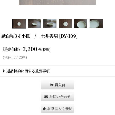
緑白釉3寸小皿 / 土井善男
[
DY-109
]
2,200
販売価格
:
円
(税別)
(
税込
:
2,420
)
円
返品特約に関する重要事項
再入荷
お問い合わせ
お気に入り登録