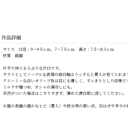
作品詳細
サイズ 口径：9〜9.5ｃｍ、7〜7.5ｃｍ 高さ：7.5〜8.3ｃｍ
材質 磁器
片手で持てる小ぶりな片口です。
サラリとしてノーブルな表情の緑白釉はうっすらと貫入が見てとれま
クリーミーな淡いオリーブ色は目にも優しく、すっきりとした印象で
ミルクや麺つゆ、オシャの湯冷しにも。
茶渋がついた場合はこすりすぎず、薄めた漂白剤に浸してください。
※器の表面の細かなヒビ（貫入）や鉄分等の黒い点、石はぜや多少の