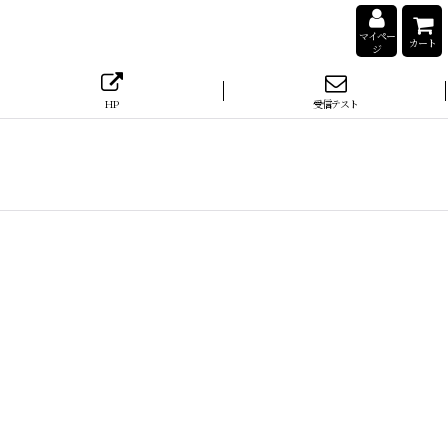
マイペー
カート
ジ
HP
受信テスト