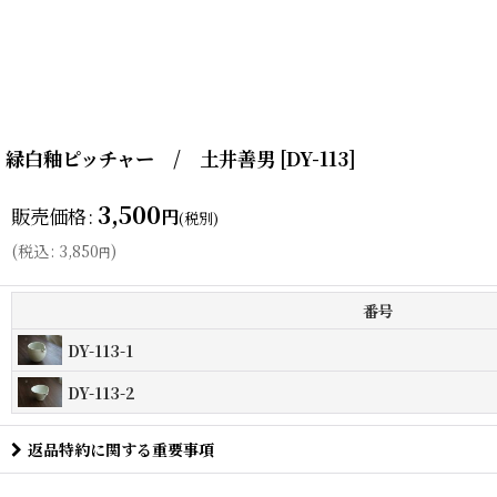
緑白釉ピッチャー / 土井善男
[
DY-113
]
3,500
販売価格
:
円
(税別)
(
税込
:
3,850
)
円
番号
DY-113-1
DY-113-2
返品特約に関する重要事項