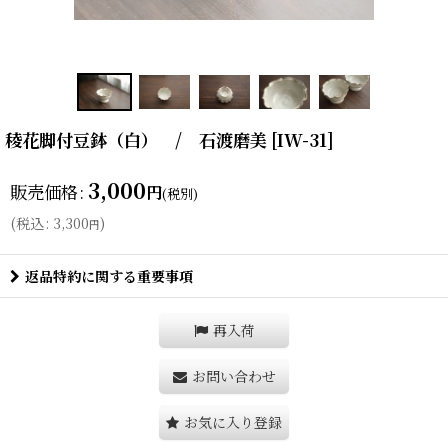
稜花脚付豆鉢（白） / 石渡磨美
[
IW-31
]
3,000
販売価格
:
円
(税別)
(
税込
:
3,300
)
円
返品特約に関する重要事項
再入荷
お問い合わせ
お気に入り登録