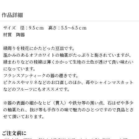
作品詳細
サイズ 径：9.5ｃｍ 高さ：5.5〜6.5ｃｍ
材質 陶器
縁周りを稜花にかたどった豆皿です。
温かみのあるオフホワイトの釉薬がたっぷりと施されていますが、
縁まわりなどの稜線は薄くかかって生地の土色が透けて良い味わい
になっています。
フランスアンティークの器の趣きです。
ピクルスやマリネなどのお口直しのほか、苺やシャインマスカット
などのフルーツにもオススメです。
※器の表面の細かなヒビ（貫入）や鉄分等の黒い点、石はぜや多少
の釉薬たれ、抜け等も手作りの味で魅力のひとつですので良品とさ
せて頂いております。
ご注文前に