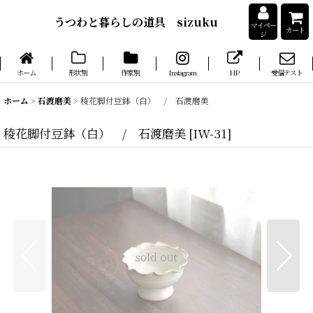
うつわと暮らしの道具 sizuku
マイペー
カート
ジ
ホーム
形状別
作家別
Instagram
HP
受信テスト
ホーム
>
石渡磨美
>
稜花脚付豆鉢（白） / 石渡磨美
稜花脚付豆鉢（白） / 石渡磨美
[
IW-31
]