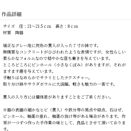
作品詳細
サイズ 径：21〜21.5ｃｍ 高さ：8ｃｍ
材質 陶器
端正なグレー地に炭色の貫入が入った７寸の鉢です。
無機質なコンクリートがひびわれたような表情ですが、女性らしい
柔らかなフォルムなので穏やかな落ち着きを与えています。
ところどころにピンホール（小さなくぼみ）がありますが、それが
ますます趣を与えています。
手触りはなめらかでサラリとしたテクスチャー。
取り分け鉢やサラダボウルに大活躍。軽さも魅力の一客です。
貫入の入り方には個体差がありますことをご了承ください。
※器の表面の細かなヒビ（貫入）や鉄分等の黒点や緑点、石はぜ、
ピンホール、釉薬の垂れ、釉薬の抜け等がある場合があります。作
家が一つずつ作った手作業の味として、良品とさせて頂いておりま
す。