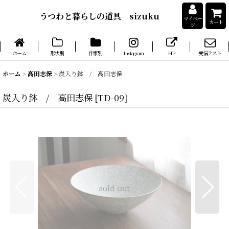
うつわと暮らしの道具 sizuku
マイペー
カート
ジ
ホーム
形状別
作家別
Instagram
HP
受信テスト
ホーム
>
高田志保
>
炭入り鉢 / 高田志保
炭入り鉢 / 高田志保
[
TD-09
]