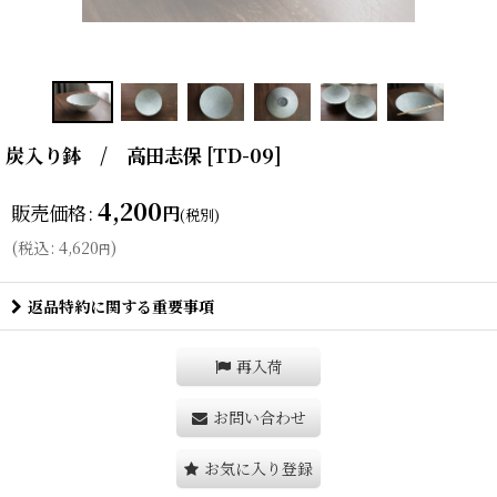
炭入り鉢 / 高田志保
[
TD-09
]
4,200
販売価格
:
円
(税別)
(
税込
:
4,620
)
円
返品特約に関する重要事項
再入荷
お問い合わせ
お気に入り登録