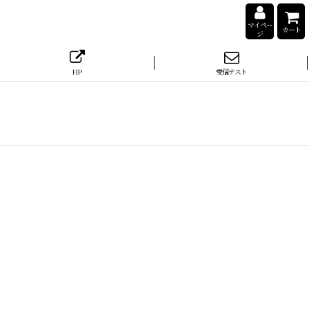
マイペー
カート
ジ
HP
受信テスト