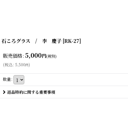
石ころグラス / 李 慶子
[
RK-27
]
5,000
販売価格
:
円
(税別)
(
税込
:
5,500
)
円
数量
:
返品特約に関する重要事項