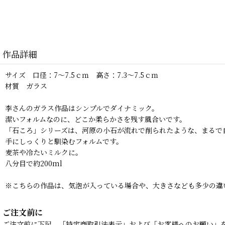
作品詳細
サイズ 口径：7〜7.5ｃｍ 高さ：7.3〜7.5ｃｍ
材質 ガラス
李さんのガラス作品はシンプルでダイナミック。
潔いフォルムなのに、どこか柔らかさを残す風合いです。
「石ころ」シリーズは、河原の小石が流れで削られたような、まるで
手にしっくりと馴染むフォルムです。
麦茶や冷たいミルクに。
八分目で約200ml
※こちらの作品は、気泡が入っている場合や、大きさなども多少の違
ご注文前に
ご注文前に下記、「特定商取引法表示」および「お客様へのお願い」