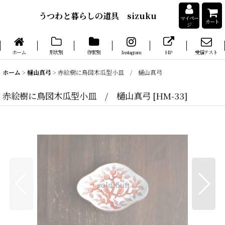
うつわと暮らしの道具 sizuku
マイペー
カート
ジ
ホーム
形状別
作家別
Instagram
HP
受信テスト
ホーム
>
樋山真弓
>
赤絵樹に鳥図木瓜型小皿 / 樋山真弓
赤絵樹に鳥図木瓜型小皿 / 樋山真弓
[
HM-33
]