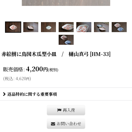
赤絵樹に鳥図木瓜型小皿 / 樋山真弓
[
HM-33
]
4,200
販売価格
:
円
(税別)
(
税込
:
4,620
)
円
返品特約に関する重要事項
再入荷
お問い合わせ