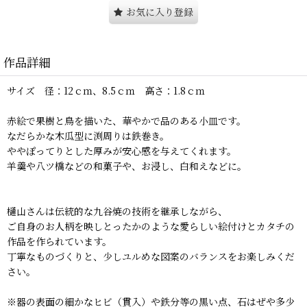
お気に入り登録
作品詳細
サイズ 径：12ｃｍ、8.5ｃｍ 高さ：1.8ｃｍ
赤絵で果樹と鳥を描いた、華やかで品のある小皿です。
なだらかな木瓜型に渕周りは鉄巻き。
ややぽってりとした厚みが安心感を与えてくれます。
羊羹や八ツ橋などの和菓子や、お浸し、白和えなどに。
樋山さんは伝統的な九谷焼の技術を継承しながら、
ご自身のお人柄を映しとったかのような愛らしい絵付けとカタチの
作品を作られています。
丁寧なものづくりと、少しユルめな図案のバランスをお楽しみくだ
さい。
※器の表面の細かなヒビ（貫入）や鉄分等の黒い点、石はぜや多少