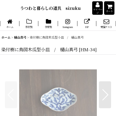
うつわと暮らしの道具 sizuku
マイペー
カート
ジ
ホーム
形状別
作家別
Instagram
HP
受信テスト
ホーム
>
樋山真弓
>
染付樹に鳥図木瓜型小皿 / 樋山真弓
染付樹に鳥図木瓜型小皿 / 樋山真弓
[
HM-34
]