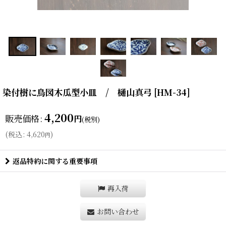
染付樹に鳥図木瓜型小皿 / 樋山真弓
[
HM-34
]
4,200
販売価格
:
円
(税別)
(
税込
:
4,620
)
円
返品特約に関する重要事項
再入荷
お問い合わせ