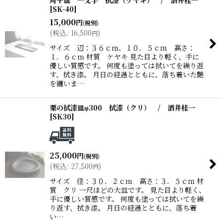
角平皿 一文字 拭漆（ケヤキ） / 酒井桂一
[
SK-40
]
15,000
円
(税別)
(
税込
:
16,500
)
円
サイズ 辺：３６ｃｍ、１０．５ｃｍ 高さ：
１．６ｃｍ 材質 ケヤキ 見た目より軽く、手に
優しい質感です。 何度も塗っては拭いてを繰り返
す、拭き漆。 月日の経過とともに、落ち着いた艶
を纏いま…
栗の拭漆皿φ300 拭漆（クリ） / 酒井桂一
[
SK30
]
25,000
円
(税別)
(
税込
:
27,500
)
円
サイズ 径：３０．２ｃｍ 高さ：３．５ｃｍ 材
質 クリ 一尺ほどの大皿です。 見た目より軽く、
手に優しい質感です。 何度も塗っては拭いてを繰
り返す、拭き漆。 月日の経過とともに、落ち着
い…