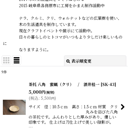
2015 岐阜県各務原市に工房をかまえ制作活動中
ナラ、クルミ、クリ、ウォルナットなどの広葉樹を使い、
木の生活道具を制作しています。
現在クラフトイベントや展示にて活動中。
日々の暮らしのヒトコマがいつもより少しだけ楽しいもの
に
なりますように。
表示順変更
閉じる
9
件
表示数
:
茶托 八角 蜜蝋（クリ） / 酒井桂一
[
SK-43
]
在庫あり
5,000
円
(税別)
(
税込
:
5,500
)
円
並び順
:
サイズ 径：10.5ｃｍ 高さ：1.5ｃｍ 材質 クリ
丸みを浴びた八角
の茶托です。ふんわりとした厚みがあり、優しい
絞り込む
印象です。 仕上げは刀仕上げで美しい陰影が。
…