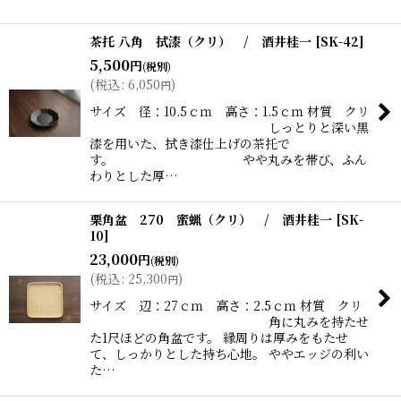
茶托 八角 拭漆（クリ） / 酒井桂一
[
SK-42
]
5,500
円
(税別)
(
税込
:
6,050
)
円
サイズ 径：10.5ｃｍ 高さ：1.5ｃｍ 材質 クリ
しっとりと深い黒
漆を用いた、拭き漆仕上げの茶托で
す。 やや丸みを帯び、ふん
わりとした厚…
栗角盆 270 蜜蝋（クリ） / 酒井桂一
[
SK-
10
]
23,000
円
(税別)
(
税込
:
25,300
)
円
サイズ 辺：27ｃｍ 高さ：2.5ｃｍ 材質 クリ
角に丸みを持たせ
た1尺ほどの角盆です。 縁周りは厚みをもたせ
て、しっかりとした持ち心地。 ややエッジの利い
た…