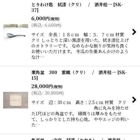
とりわけ匙 拭漆（クリ） / 酒井桂一
[
SK-
37
]
6,000
円
(税別)
(
税込
:
6,600
)
円
サイズ 全長：１８ｃｍ 幅：５．７ｃｍ 材質
クリ しっとりと深い黒漆を用いた、拭き漆仕上げ
のカトラリーです。 なめらかな削りが気持ち良く
お使いいただけます。 冬瓜の生姜あんかけのよう
な汁…
栗角盆 300 蜜蝋（クリ） / 酒井桂一
[
SK-
15
]
28,000
円
(税別)
(
税込
:
30,800
)
円
サイズ 辺：30ｃｍ 高さ：2.5ｃｍ 材質 クリ
角に丸みを持たせ
た1尺ほどの角盆です。 縁周りは厚みをもたせ
て、しっかりとした持ち心地。 ややエッジの利い
た…