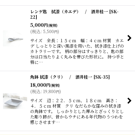
レンゲ匙 拭漆（カエデ） / 酒井桂一
[
SK-
22
]
5,000
円
(税別)
(
税込
:
5,500
)
円
サイズ 全長：１５ｃｍ 幅：４ｃｍ 材質 カエ
デ しっとりと深い黒漆を用いた、拭き漆仕上げの
カトラリーです。 柄の部分はすっきりと、匙の部
分は口当たりよく丸みを帯びた形状に。 持つ手と
唇に…
角鉢 拭漆（クリ） / 酒井桂一
[
SK-35
]
18,000
円
(税別)
(
税込
:
19,800
)
円
サイズ 辺：２２．５ｃｍ、１８ｃｍ 高さ：
４．５ｃｍ 材質 クリ なだらかな窪みの拭き漆
の角鉢です。 しっかりとした厚みとざっくりとし
た彫り跡が、昔からウチにある年代物のうつわを
感じさせます…