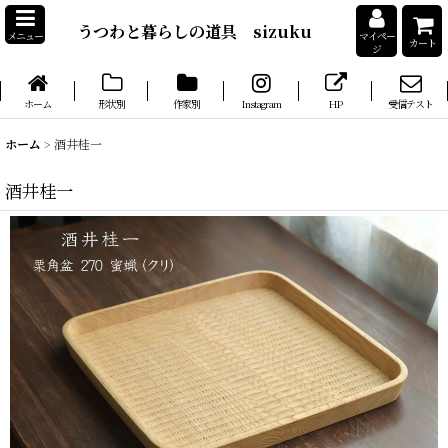
うつわと暮らしの道具 sizuku
メニュー
マイペー
カート
ジ
ホーム
形状別
作家別
Instagram
HP
受信テスト
ホーム
>
酒井桂一
酒井桂一