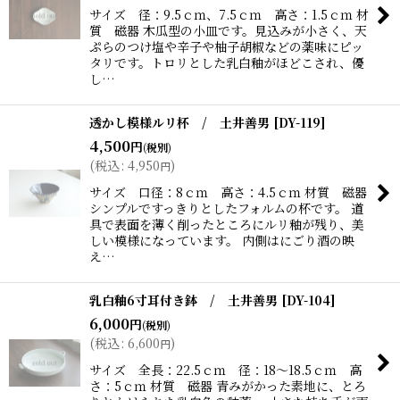
サイズ 径：9.5ｃｍ、7.5ｃｍ 高さ：1.5ｃｍ 材
質 磁器 木瓜型の小皿です。見込みが小さく、天
ぷらのつけ塩や辛子や柚子胡椒などの薬味にピッ
タリです。トロリとした乳白釉がほどこされ、優
し…
透かし模様ルリ杯 / 土井善男
[
DY-119
]
4,500
円
(税別)
(
税込
:
4,950
)
円
サイズ 口径：8ｃｍ 高さ：4.5ｃｍ 材質 磁器
シンプルですっきりとしたフォルムの杯です。 道
具で表面を薄く削ったところにルリ釉が残り、美
しい模様になっています。 内側はにごり酒の映
え…
乳白釉6寸耳付き鉢 / 土井善男
[
DY-104
]
6,000
円
(税別)
(
税込
:
6,600
)
円
サイズ 全長：22.5ｃｍ 径：18〜18.5ｃｍ 高
さ：5ｃｍ 材質 磁器 青みがかった素地に、とろ