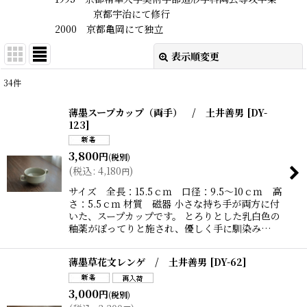
京都宇治にて修行
2000 京都亀岡にて独立
表示順変更
閉じる
34
件
表示数
:
薄墨スープカップ（両手） / 土井善男
[
DY-
123
]
在庫あり
3,800
円
並び順
:
(税別)
(
税込
:
4,180
)
円
サイズ 全長：15.5ｃｍ 口径：9.5〜10ｃｍ 高
絞り込む
さ：5.5ｃｍ 材質 磁器 小さな持ち手が両方に付
いた、スープカップです。 とろりとした乳白色の
釉薬がぽってりと施され、優しく手に馴染み…
薄墨草花文レンゲ / 土井善男
[
DY-62
]
3,000
円
(税別)