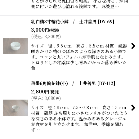
りとかけられた乳白色の釉薬。 小さな持ち手が両
側に付いた遊び心溢れる浅鉢です。 麻婆豆…
乳白釉3寸輪花小鉢 / 土井善男
[
DY-69
]
3,000
円
(税別)
(
税込
:
3,300
)
円
サイズ 径：9.5ｃｍ 高さ：5.5ｃｍ 材質 磁器
咲きかけた椿のつぼみのような深さのある小鉢で
す。コロンと丸いフォルムが手肌になじみます。
トロリとした釉薬は少し青みがかった落ち着いた
色…
薄墨6角輪花鉢(小) / 土井善男
[
DY-112
]
2,800
円
(税別)
(
税込
:
3,080
)
円
サイズ 径：8ｃｍ、7.5〜7.8ｃｍ 高さ：5ｃｍ
材質 磁器 ふち周りに小さなフリルがついたよう
な深さのある小鉢です。温かみのあるグレージュ
が食材を引き立たせます。 和洋中、季節を問わ
ず…