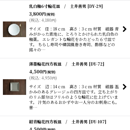
乳白釉6寸輪花皿 / 土井善男
[
DY-29
]
3,800
円
(税別)
(
税込
:
4,180
)
円
サイズ 径：18ｃｍ 高さ：3ｃｍ 材質 磁器 青
みがかった素地に、とろりとかけられた乳白色の
釉薬。 エレガントな輪花をかたどった６寸皿で
す。 ちらし寿司や韓国風巻き寿司、酢豚などの
銘々の…
薄墨輪花四方板皿 / 土井善男
[
DY-72
]
4,500
円
(税別)
(
税込
:
4,950
)
円
サイズ 辺：14ｃｍ 高さ：3ｃｍ 材質 磁器 温
かみのあるグレージュの四方皿です。立ち上がり
のリム部分はフリルのような輪花に仕上げていま
す。 汁気のあるおかずやお一人分のお刺身にも。
普…
紺青輪花四方板皿 / 土井善男
[
DY-107
]
4,500
円
(税別)