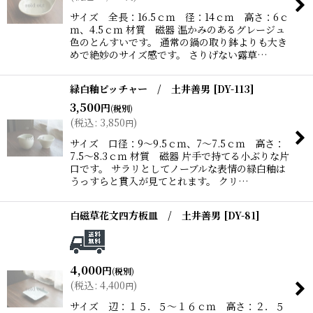
サイズ 全長：16.5ｃｍ 径：14ｃｍ 高さ：6ｃ
ｍ、4.5ｃｍ 材質 磁器 温かみのあるグレージュ
色のとんすいです。 通常の鍋の取り鉢よりも大き
めで絶妙のサイズ感です。 さりげない露草…
緑白釉ピッチャー / 土井善男
[
DY-113
]
3,500
円
(税別)
(
税込
:
3,850
)
円
サイズ 口径：9〜9.5ｃｍ、7〜7.5ｃｍ 高さ：
7.5〜8.3ｃｍ 材質 磁器 片手で持てる小ぶりな片
口です。 サラリとしてノーブルな表情の緑白釉は
うっすらと貫入が見てとれます。 クリ…
白磁草花文四方板皿 / 土井善男
[
DY-81
]
4,000
円
(税別)
(
税込
:
4,400
)
円
サイズ 辺：１５．５〜１６ｃｍ 高さ：２．５