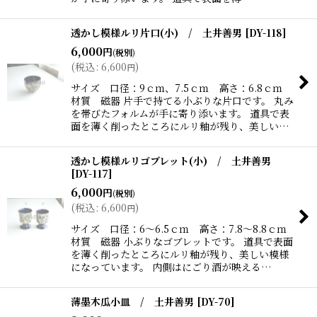
透かし模様ルリ片口(小) / 土井善男
[
DY-118
]
6,000
円
(税別)
(
税込
:
6,600
)
円
サイズ 口径：9ｃｍ、7.5ｃｍ 高さ：6.8ｃｍ
材質 磁器 片手で持てる小ぶりな片口です。 丸み
を帯びたフォルムが手に寄り添います。 道具で表
面を薄く削ったところにルリ釉が残り、美しい…
透かし模様ルリゴブレット(小) / 土井善男
[
DY-117
]
6,000
円
(税別)
(
税込
:
6,600
)
円
サイズ 口径：6〜6.5ｃｍ 高さ：7.8〜8.8ｃｍ
材質 磁器 小ぶりなゴブレットです。 道具で表面
を薄く削ったところにルリ釉が残り、美しい模様
になっています。 内側はにごり酒が映える…
薄墨木瓜小皿 / 土井善男
[
DY-70
]