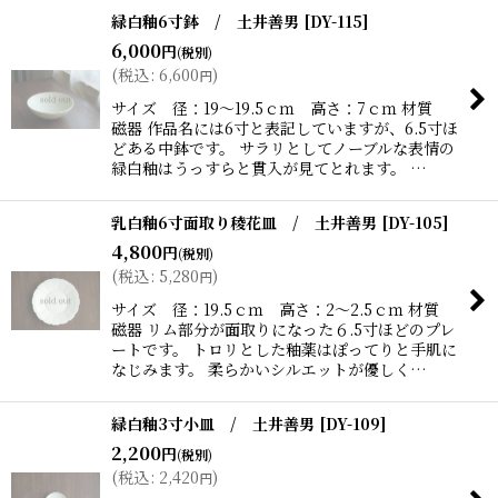
緑白釉6寸鉢 / 土井善男
[
DY-115
]
6,000
円
(税別)
(
税込
:
6,600
)
円
サイズ 径：19〜19.5ｃｍ 高さ：7ｃｍ 材質
磁器 作品名には6寸と表記していますが、6.5寸ほ
どある中鉢です。 サラリとしてノーブルな表情の
緑白釉はうっすらと貫入が見てとれます。 …
乳白釉6寸面取り稜花皿 / 土井善男
[
DY-105
]
4,800
円
(税別)
(
税込
:
5,280
)
円
サイズ 径：19.5ｃｍ 高さ：2〜2.5ｃｍ 材質
磁器 リム部分が面取りになった６.5寸ほどのプレ
ートです。 トロリとした釉薬はぽってりと手肌に
なじみます。 柔らかいシルエットが優しく…
緑白釉3寸小皿 / 土井善男
[
DY-109
]
2,200
円
(税別)
(
税込
:
2,420
)
円