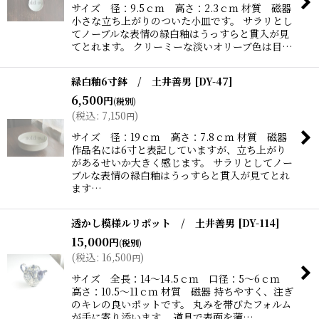
サイズ 径：9.5ｃｍ 高さ：2.3ｃｍ 材質 磁器
小さな立ち上がりのついた小皿です。 サラリとし
てノーブルな表情の緑白釉はうっすらと貫入が見
てとれます。 クリーミーな淡いオリーブ色は目…
緑白釉6寸鉢 / 土井善男
[
DY-47
]
6,500
円
(税別)
(
税込
:
7,150
)
円
サイズ 径：19ｃｍ 高さ：7.8ｃｍ 材質 磁器
作品名には6寸と表記していますが、立ち上がり
があるせいか大きく感じます。 サラリとしてノー
ブルな表情の緑白釉はうっすらと貫入が見てとれ
ます…
透かし模様ルリポット / 土井善男
[
DY-114
]
15,000
円
(税別)
(
税込
:
16,500
)
円
サイズ 全長：14〜14.5ｃｍ 口径：5〜6ｃｍ
高さ：10.5〜11ｃｍ 材質 磁器 持ちやすく、注ぎ
のキレの良いポットです。 丸みを帯びたフォルム
が手に寄り添います。 道具で表面を薄…