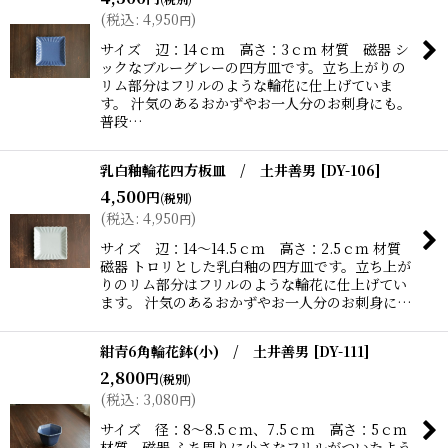
(
税込
:
4,950
)
円
サイズ 辺：14ｃｍ 高さ：3ｃｍ 材質 磁器 シ
ックなブルーグレーの四方皿です。立ち上がりの
リム部分はフリルのような輪花に仕上げていま
す。 汁気のあるおかずやお一人分のお刺身にも。
普段…
乳白釉輪花四方板皿 / 土井善男
[
DY-106
]
4,500
円
(税別)
(
税込
:
4,950
)
円
サイズ 辺：14〜14.5ｃｍ 高さ：2.5ｃｍ 材質
磁器 トロリとした乳白釉の四方皿です。立ち上が
りのリム部分はフリルのような輪花に仕上げてい
ます。 汁気のあるおかずやお一人分のお刺身に…
紺青6角輪花鉢(小) / 土井善男
[
DY-111
]
2,800
円
(税別)
(
税込
:
3,080
)
円
サイズ 径：8〜8.5ｃｍ、7.5ｃｍ 高さ：5ｃｍ
材質 磁器 ふち周りに小さなフリルがついたよう