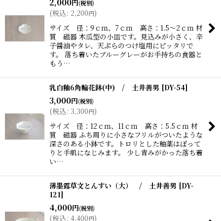
2,000
円
(税別)
(
税込
:
2,200
)
円
サイズ 径：9ｃｍ、7ｃｍ 高さ：1.5〜2ｃｍ 材
質 磁器 木瓜型の小皿です。見込みが小さく、辛
子醤油やタレ、天ぷらのつけ塩用にピッタリで
す。 落ち着いたブルーグレーがお手持ちの食器と
もう…
乳白釉6角輪花鉢(中) / 土井善男
[
DY-54
]
3,000
円
(税別)
(
税込
:
3,300
)
円
サイズ 径：12ｃｍ、11ｃｍ 高さ：5.5ｃｍ 材
質 磁器 ふち周りに小さなフリルがついたような
深さのある小鉢です。トロリとした釉薬はぽって
りと手肌になじみます。 少し青みがかった落ち着
い…
薄墨露草文とんすい（大） / 土井善男
[
DY-
121
]
4,000
円
(税別)
(
税込
:
4,400
)
円