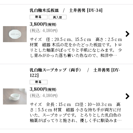
乳白釉木瓜板皿 / 土井善男
[
DY-34
]
3,800
円
(税別)
(
税込
:
4,180
)
円
サイズ 径：20.5ｃｍ、15.5ｃｍ 高さ：2.5ｃｍ
材質 磁器 木瓜の花をかたどった板皿です。トロ
リとした釉薬がぽってりと手肌になじみます。 少
し青みがかった落ち着いた色なので、和洋中…
乳白釉スープカップ（両手） / 土井善男
[
DY-
122
]
3,800
円
(税別)
(
税込
:
4,180
)
円
サイズ 全長：15ｃｍ 口径：10〜10.3ｃｍ 高
さ：5.5ｃｍ 材質 磁器 小さな持ち手が両方に付
いた、スープカップです。 とろりとした乳白色の
釉薬がぽってりと施され、優しく手に馴染みま…