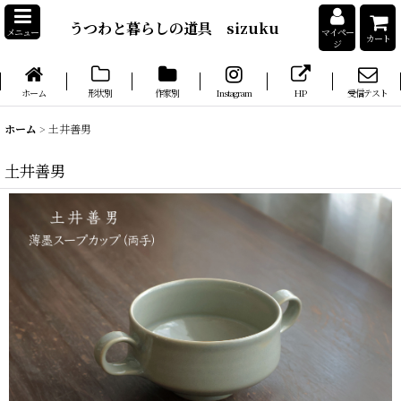
うつわと暮らしの道具 sizuku
メニュー
マイペー
カート
ジ
ホーム
形状別
作家別
Instagram
HP
受信テスト
ホーム
>
土井善男
土井善男