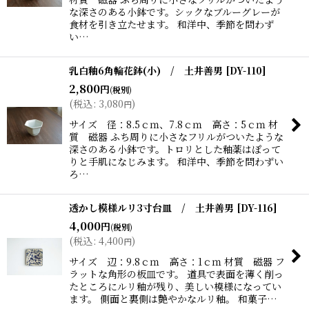
な深さのある小鉢です。シックなブルーグレーが
食材を引き立たせます。 和洋中、季節を問わず
い…
乳白釉6角輪花鉢(小) / 土井善男
[
DY-110
]
2,800
円
(税別)
(
税込
:
3,080
)
円
サイズ 径：8.5ｃｍ、7.8ｃｍ 高さ：5ｃｍ 材
質 磁器 ふち周りに小さなフリルがついたような
深さのある小鉢です。トロリとした釉薬はぽって
りと手肌になじみます。 和洋中、季節を問わずい
ろ…
透かし模様ルリ3寸台皿 / 土井善男
[
DY-116
]
4,000
円
(税別)
(
税込
:
4,400
)
円
サイズ 辺：9.8ｃｍ 高さ：1ｃｍ 材質 磁器 フ
ラットな角形の板皿です。 道具で表面を薄く削っ
たところにルリ釉が残り、美しい模様になってい
ます。 側面と裏側は艶やかなルリ釉。 和菓子…