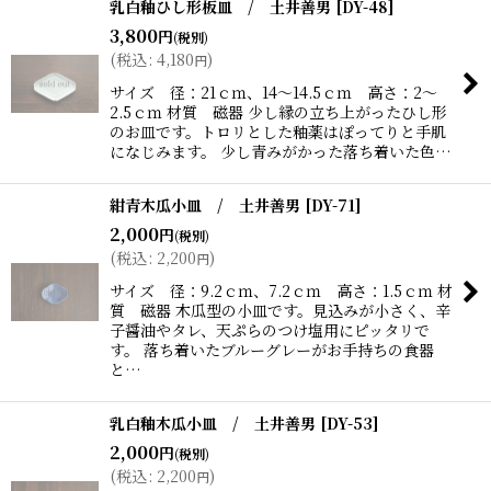
乳白釉ひし形板皿 / 土井善男
[
DY-48
]
3,800
円
(税別)
(
税込
:
4,180
)
円
サイズ 径：21ｃｍ、14〜14.5ｃｍ 高さ：2〜
2.5ｃｍ 材質 磁器 少し縁の立ち上がったひし形
のお皿です。トロリとした釉薬はぽってりと手肌
になじみます。 少し青みがかった落ち着いた色…
紺青木瓜小皿 / 土井善男
[
DY-71
]
2,000
円
(税別)
(
税込
:
2,200
)
円
サイズ 径：9.2ｃｍ、7.2ｃｍ 高さ：1.5ｃｍ 材
質 磁器 木瓜型の小皿です。見込みが小さく、辛
子醤油やタレ、天ぷらのつけ塩用にピッタリで
す。 落ち着いたブルーグレーがお手持ちの食器
と…
乳白釉木瓜小皿 / 土井善男
[
DY-53
]
2,000
円
(税別)
(
税込
:
2,200
)
円