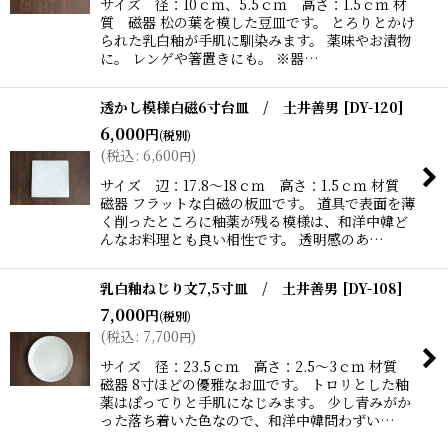
サイズ 径：10ｃｍ、5.5ｃｍ 高さ：1.5ｃｍ 材
質 磁器 松の葉を模した豆皿です。 とろりとかけ
られた乳白釉が手肌に馴染みます。 薬味やお漬物
に。 レンゲや箸置きにも。 ※器…
透かし模様白磁6寸台皿 / 土井善男
[
DY-120
]
6,000
円
(税別)
(
税込
:
6,600
)
円
サイズ 辺：17.8〜18ｃｍ 高さ：1.5ｃｍ 材質
磁器 フラットな白磁の板皿です。 道具で表面を薄
く削ったところに釉薬が残る模様は、和洋中韓ど
んなお料理とも良い相性です。 透明感のあ…
乳白釉ねじり文7,5寸皿 / 土井善男
[
DY-108
]
7,000
円
(税別)
(
税込
:
7,700
)
円
サイズ 径：23.5ｃｍ 高さ：2.5〜3ｃｍ 材質
磁器 8寸ほどの優雅なお皿です。 トロリとした釉
薬はぽってりと手肌になじみます。 少し青みがか
った落ち着いた色なので、和洋中韓問わずい…