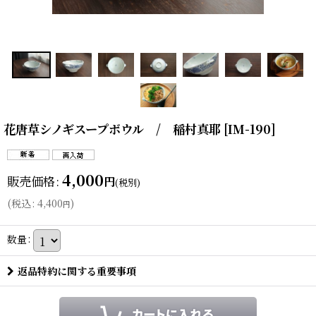
花唐草シノギスープボウル / 稲村真耶
[
IM-190
]
4,000
販売価格
:
円
(税別)
(
税込
:
4,400
)
円
数量
:
返品特約に関する重要事項