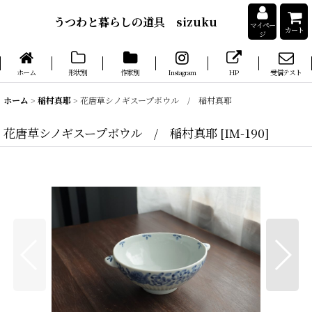
うつわと暮らしの道具 sizuku
マイペー
カート
ジ
ホーム
形状別
作家別
Instagram
HP
受信テスト
ホーム
>
稲村真耶
>
花唐草シノギスープボウル / 稲村真耶
花唐草シノギスープボウル / 稲村真耶
[
IM-190
]