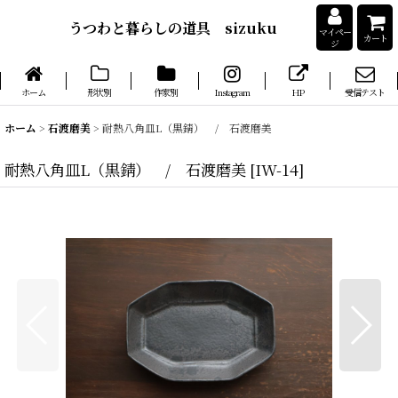
うつわと暮らしの道具 sizuku
マイペー
カート
ジ
ホーム
形状別
作家別
Instagram
HP
受信テスト
ホーム
>
石渡磨美
>
耐熱八角皿L（黒錆） / 石渡磨美
耐熱八角皿L（黒錆） / 石渡磨美
[
IW-14
]