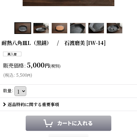
耐熱八角皿L（黒錆） / 石渡磨美
[
IW-14
]
5,000
販売価格
:
円
(税別)
(
税込
:
5,500
)
円
数量
:
返品特約に関する重要事項