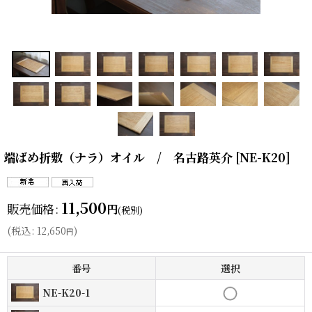
端ばめ折敷（ナラ）オイル / 名古路英介
[
NE-K20
]
11,500
販売価格
:
円
(税別)
(
税込
:
12,650
)
円
番号
選択
NE-K20-1