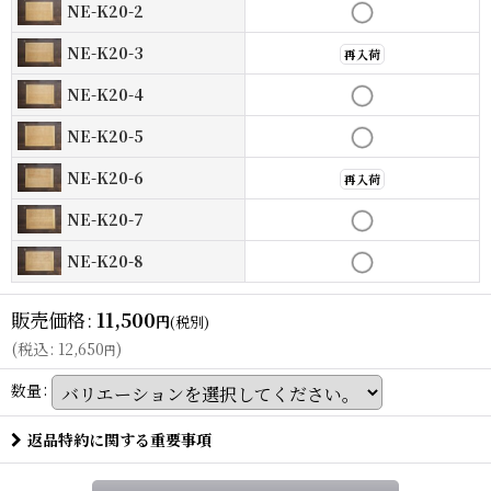
NE-K20-2
NE-K20-3
再入荷
NE-K20-4
NE-K20-5
NE-K20-6
再入荷
NE-K20-7
NE-K20-8
販売価格
:
11,500
円
(税別)
(
税込
:
12,650
)
円
数量
:
返品特約に関する重要事項