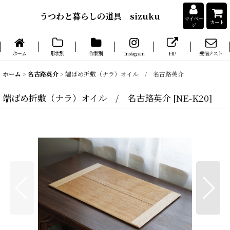
うつわと暮らしの道具 sizuku
マイペー
カート
ジ
ホーム
形状別
作家別
Instagram
HP
受信テスト
ホーム
>
名古路英介
>
端ばめ折敷（ナラ）オイル / 名古路英介
端ばめ折敷（ナラ）オイル / 名古路英介
[
NE-K20
]