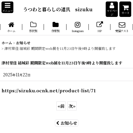
うつわと暮らしの道具 sizuku
メニュー
マイペー
カート
ジ
ホーム
形状別
作家別
Instagram
HP
受信テスト
ホーム
>
お知らせ
>
津村里佳 結城彩 期間限定web展を11月23日午後9時より開催致します
津村里佳 結城彩 期間限定web展を11月23日午後9時より開催致します
2025
11
22
年
月
日
https://sizuku.ocnk.net/product-list/71
«
前
次
»
お知らせ