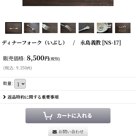
ディナーフォーク（いぶし） / 永島義教
[
NS-17
]
8,500
販売価格
:
円
(税別)
(
税込
:
9,350
)
円
数量
:
返品特約に関する重要事項
お問い合わせ