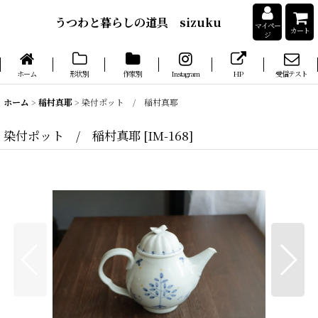
うつわと暮らしの道具 sizuku
マイペー
カート
ジ
ホーム
形状別
作家別
Instagram
HP
受信テスト
ホーム
>
稲村真耶
>
染付ポット / 稲村真耶
染付ポット / 稲村真耶
[
IM-168
]