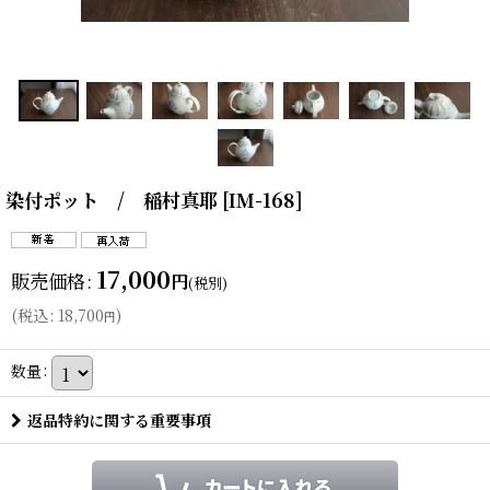
染付ポット / 稲村真耶
[
IM-168
]
17,000
販売価格
:
円
(税別)
(
税込
:
18,700
)
円
数量
:
返品特約に関する重要事項