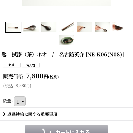
匙 拭漆（茶）ホオ / 名古路英介
[
NE-K06(N08)
]
7,800
販売価格
:
円
(税別)
(
税込
:
8,580
)
円
数量
:
返品特約に関する重要事項