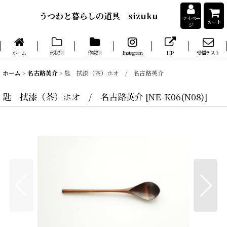
うつわと暮らしの道具 sizuku
マイペー
カート
ジ
ホーム
形状別
作家別
Instagram
HP
受信テスト
ホーム
>
名古路英介
>
匙 拭漆（茶）ホオ / 名古路英介
匙 拭漆（茶）ホオ / 名古路英介
[
NE-K06(N08)
]