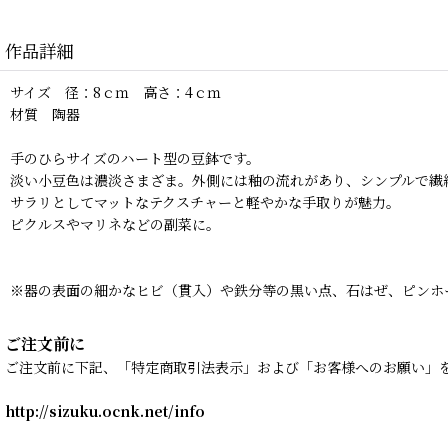
作品詳細
サイズ 径：8ｃｍ 高さ：4ｃｍ
材質 陶器
手のひらサイズのハート型の豆鉢です。
淡い小豆色は濃淡さまざま。外側には釉の流れがあり、シンプルで繊
サラリとしてマットなテクスチャーと軽やかな手取りが魅力。
ピクルスやマリネなどの副菜に。
※器の表面の細かなヒビ（貫入）や鉄分等の黒い点、石はぜ、ピンホ
ご注文前に
ご注文前に下記、「特定商取引法表示」および「お客様へのお願い」
http://sizuku.ocnk.net/info