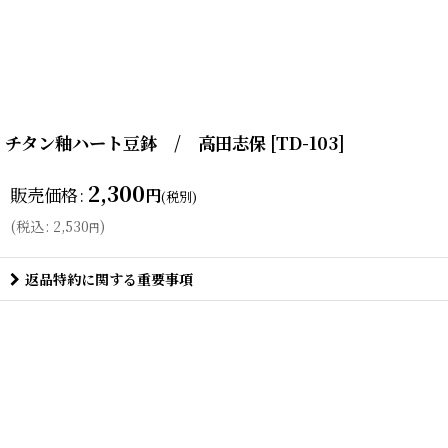
チタン釉ハート豆鉢 / 高田志保
[
TD-103
]
2,300
販売価格
:
円
(税別)
(
税込
:
2,530
)
円
返品特約に関する重要事項