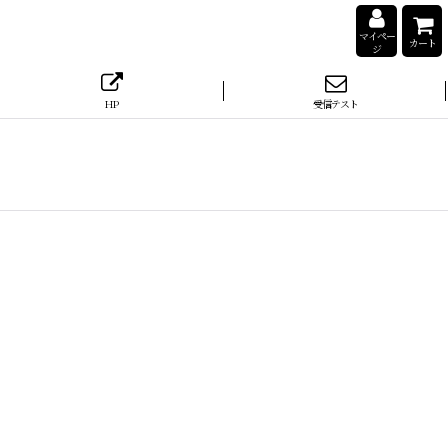
マイペー
カート
ジ
HP
受信テスト