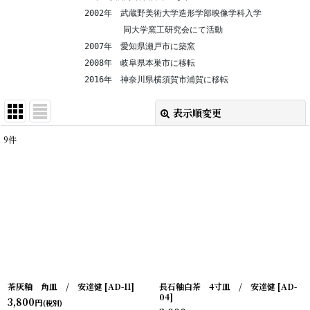
                2002年　武蔵野美術大学造形学部映像学科入学
                        同大学窯工研究会にて活動
                2007年　愛知県瀬戸市に築窯
                2008年　岐阜県本巣市に移転
                2016年　神奈川県横須賀市浦賀に移転
表示順変更
閉じる
9
件
表示数
:
在庫あり
並び順
:
絞り込む
茶灰釉 角皿 / 安達健
[
AD-11
]
長石釉白茶 4寸皿 / 安達健
[
AD-
04
]
3,800
円
(税別)