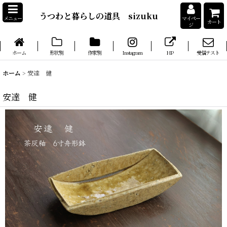
うつわと暮らしの道具 sizuku
メニュー
マイペー
カート
ジ
ホーム
形状別
作家別
Instagram
HP
受信テスト
ホーム
>
安達 健
安達 健