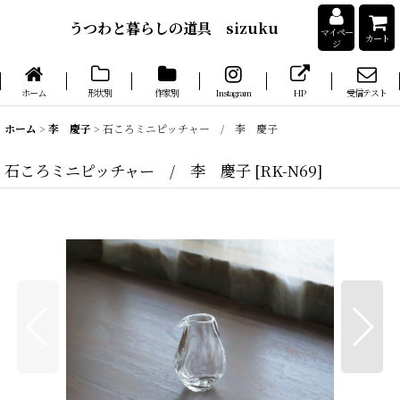
うつわと暮らしの道具 sizuku
マイペー
カート
ジ
ホーム
形状別
作家別
Instagram
HP
受信テスト
ホーム
>
李 慶子
>
石ころミニピッチャー / 李 慶子
石ころミニピッチャー / 李 慶子
[
RK-N69
]