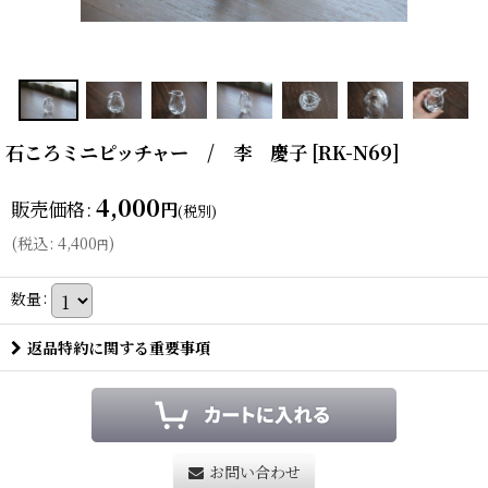
石ころミニピッチャー / 李 慶子
[
RK-N69
]
4,000
販売価格
:
円
(税別)
(
税込
:
4,400
)
円
数量
:
返品特約に関する重要事項
お問い合わせ